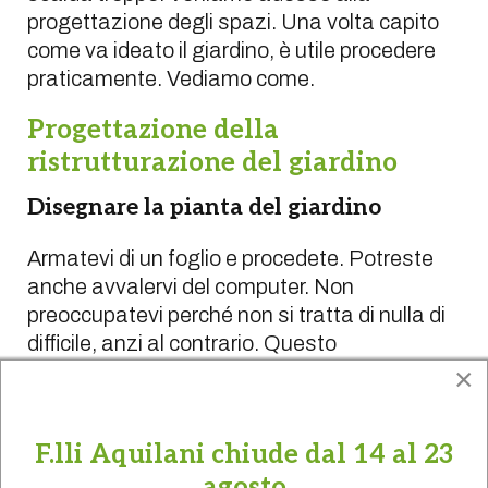
progettazione degli spazi. Una volta capito
come va ideato il giardino, è utile procedere
praticamente. Vediamo come.
Progettazione della
ristrutturazione del giardino
Disegnare la pianta del giardino
Armatevi di un foglio e procedete. Potreste
anche avvalervi del computer. Non
preoccupatevi perché non si tratta di nulla di
difficile, anzi al contrario. Questo
suggerimento serve per facilitarvi il compito. Il
×
consiglio è molto utile poi per chi fa fatica a
visualizzare qualcosa prima che sia pronta.
F.lli Aquilani chiude dal 14 al 23
Ci sono persone infatti che hanno la capacità
agosto
di lavorare via via con uno schema ben