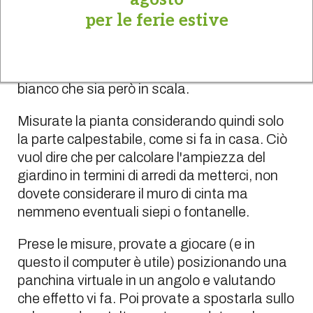
preciso in testa che lo guida. Disegnare
per le ferie estive
invece il giardino con quello che vorreste
metterci vi aiuta molto nella fase esecutiva.
È sufficiente prendere a modello un foglio
bianco che sia però in scala.
Misurate la pianta considerando quindi solo
la parte calpestabile, come si fa in casa. Ciò
vuol dire che per calcolare l'ampiezza del
giardino in termini di arredi da metterci, non
dovete considerare il muro di cinta ma
nemmeno eventuali siepi o fontanelle.
Prese le misure, provate a giocare (e in
questo il computer è utile) posizionando una
panchina virtuale in un angolo e valutando
che effetto vi fa. Poi provate a spostarla sullo