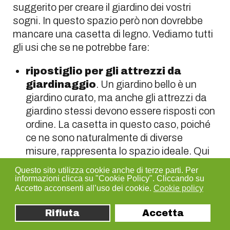
suggerito per creare il giardino dei vostri
sogni. In questo spazio però non dovrebbe
mancare una casetta di legno. Vediamo tutti
gli usi che se ne potrebbe fare:
ripostiglio per gli attrezzi da
giardinaggio
. Un giardino bello è un
giardino curato, ma anche gli attrezzi da
giardino stessi devono essere risposti con
ordine. La casetta in questo caso, poiché
ce ne sono naturalmente di diverse
misure, rappresenta lo spazio ideale. Qui
potrete riporre vasi, rastrelli, ma anche
Questo sito utilizza cookie anche di terze parti. Per
fioriere in attesa di essere usate e tutti i
informazioni clicca su "Cookie Policy". Cliccando su
Accetto acconsenti all’uso dei cookie.
Cookie policy
prodotti che usate per il giardinaggio che,
soprattutto se ci sono bambini e cani,
Rifiuta
Accetta
dovrebbero essere sempre tenuti sotto