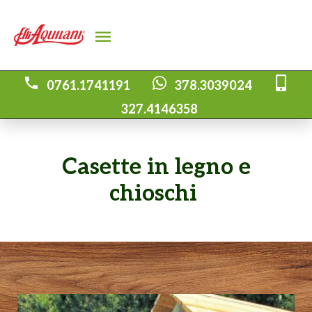
0761.1741191
378.3039024
327.4146358
Casette in legno e
chioschi